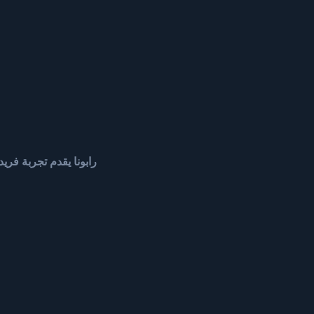
رابونا يقدم تجربة فر
مشاهدة المباريات الرياضي
المنافسة بطريقة معينة.
إظهار المزيد
تشجيع فريقك المفضل هو د
الفور، وليس فقط معجب. ي
إذا كنت محقا بشأن فريقك،
العربية
الدردشة المباشرة