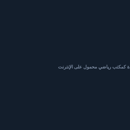
يدة كمكتب رياضي محمول على الإنترنت
ة هي أوقات الفراغ أمر شائع في العديد من الأسر في جميع أنحاء العالم. ليس فقط ا
عم حيك أو مدينتك أو بلدك. الرهانات الرياضية تضيف نكهة فريدة إلى ذلك، وتكثف
جب أن تواجه الآن كل المشجعين الذين يعتقدون أن فريقك سوف يخسر. حكمتك، إرا
 أنت تأخذ الجائزة المستحقة.