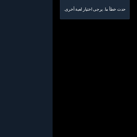
حدث خطأ ما. يرجى اختيار لعبة أخرى.