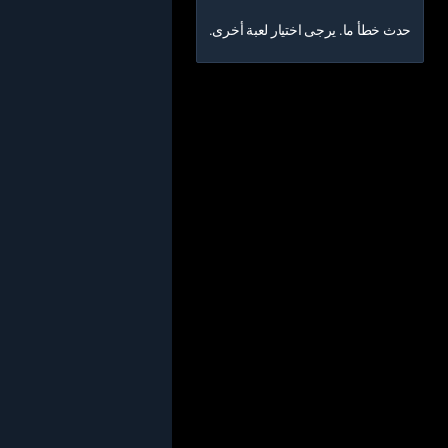
حدث خطأ ما. يرجى اختيار لعبة أخرى.