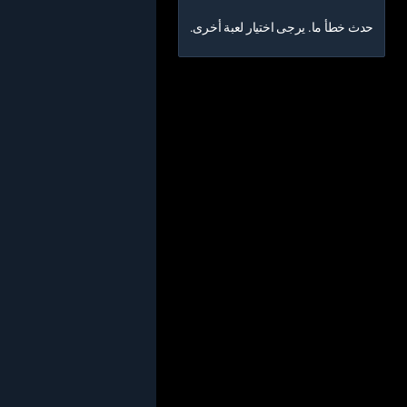
حدث خطأ ما. يرجى اختيار لعبة أخرى.