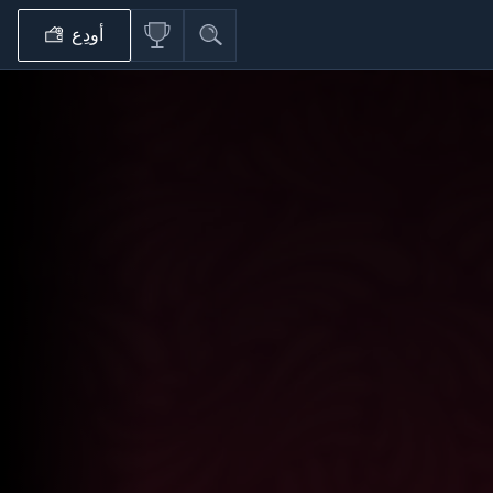
أودِع