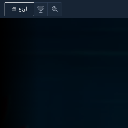
أودِع